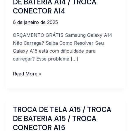
DE BATERIA A14 / TROCA
TELA
CONECTOR A14
A14
6 de janeiro de 2025
/
TROCA
ORÇAMENTO GRÁTIS Samsung Galaxy A14
DE
Não Carrega? Saiba Como Resolver Seu
BATERIA
Galaxy A15 está com dificuldade para
A14
carregar? Esse problema […]
/
TROCA
Read More »
CONECTOR
A14
TROCA DE TELA A15 / TROCA
TROCA
DE
DE BATERIA A15 / TROCA
TELA
CONECTOR A15