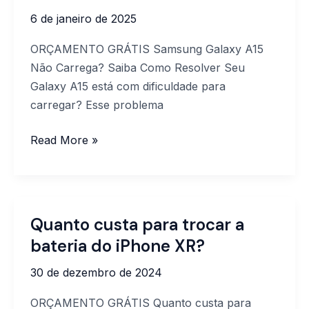
A15
6 de janeiro de 2025
/
TROCA
ORÇAMENTO GRÁTIS Samsung Galaxy A15
DE
Não Carrega? Saiba Como Resolver Seu
BATERIA
Galaxy A15 está com dificuldade para
A15
carregar? Esse problema
/
TROCA
Read More »
CONECTOR
A15
Quanto custa para trocar a
Quanto
custa
bateria do iPhone XR?
para
30 de dezembro de 2024
trocar
a
ORÇAMENTO GRÁTIS Quanto custa para