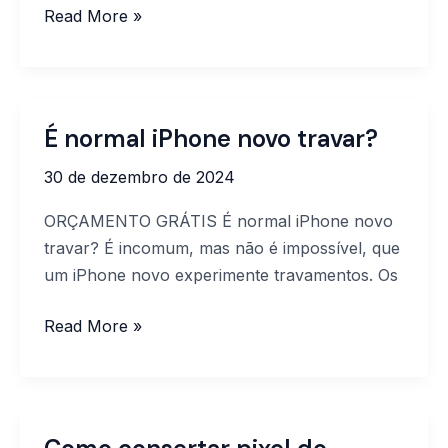
Read More »
É normal iPhone novo travar?
É
normal
30 de dezembro de 2024
iPhone
novo
ORÇAMENTO GRÁTIS É normal iPhone novo
travar?
travar? É incomum, mas não é impossível, que
um iPhone novo experimente travamentos. Os
Read More »
Como