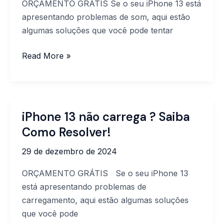
ORÇAMENTO GRÁTIS Se o seu iPhone 13 está
13?
apresentando problemas de som, aqui estão
Saiba
algumas soluções que você pode tentar
Como
Resolver!
Read More »
iPhone 13 não carrega ? Saiba
iPhone
13
Como Resolver!
não
29 de dezembro de 2024
carrega
?
ORÇAMENTO GRÁTIS Se o seu iPhone 13
Saiba
está apresentando problemas de
Como
carregamento, aqui estão algumas soluções
Resolver!
que você pode