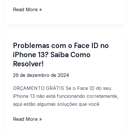
Read More »
Problemas com o Face ID no
Problemas
com
iPhone 13? Saiba Como
o
Resolver!
Face
29 de dezembro de 2024
ID
no
ORÇAMENTO GRÁTIS Se o Face ID do seu
iPhone
iPhone 13 não está funcionando corretamente,
13?
aqui estão algumas soluções que você
Saiba
Como
Read More »
Resolver!