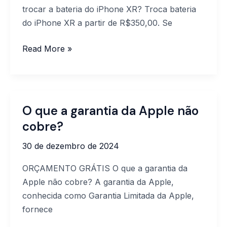
bateria
trocar a bateria do iPhone XR? Troca bateria
do
do iPhone XR a partir de R$350,00. Se
iPhone
XR?
Read More »
O que a garantia da Apple não
O
que
cobre?
a
30 de dezembro de 2024
garantia
da
ORÇAMENTO GRÁTIS O que a garantia da
Apple
Apple não cobre? A garantia da Apple,
não
conhecida como Garantia Limitada da Apple,
cobre?
fornece