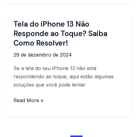
Tela do iPhone 13 Não
Tela
do
Responde ao Toque? Saiba
iPhone
Como Resolver!
13
29 de dezembro de 2024
Não
Responde
Se a tela do seu iPhone 13 não está
ao
respondendo ao toque, aqui estão algumas
Toque?
soluções que você pode tentar
Saiba
Como
Read More »
Resolver!