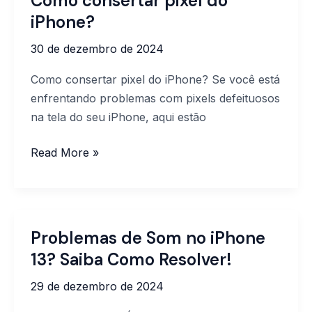
Como consertar pixel do
consertar
iPhone?
pixel
30 de dezembro de 2024
do
iPhone?
Como consertar pixel do iPhone? Se você está
enfrentando problemas com pixels defeituosos
na tela do seu iPhone, aqui estão
Read More »
Problemas de Som no iPhone
Problemas
de
13? Saiba Como Resolver!
Som
29 de dezembro de 2024
no
iPhone