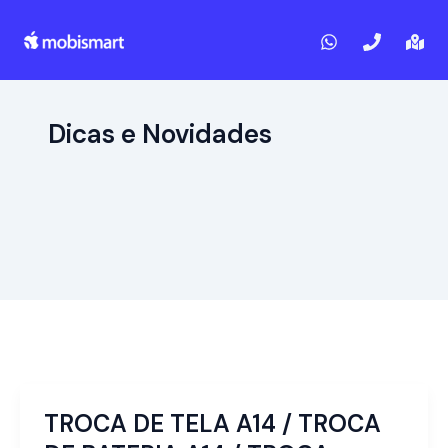
Ir
Paginação
para
de
o
post
conteúdo
Dicas e Novidades
TROCA DE TELA A14 / TROCA
TROCA
DE