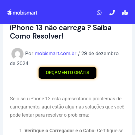
Ir
Post
para
navigation
o
iPhone 13 não carrega ? Saiba
conteúdo
Como Resolver!
Por
mobismart.com.br
/
29 de dezembro
de 2024
ORÇAMENTO GRÁTIS
Se o seu iPhone 13 está apresentando problemas de
carregamento, aqui estão algumas soluções que você
pode tentar para resolver o problema:
Verifique o Carregador e o Cabo:
Certifique-se