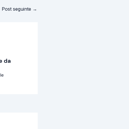
Post seguinte
→
e da
le