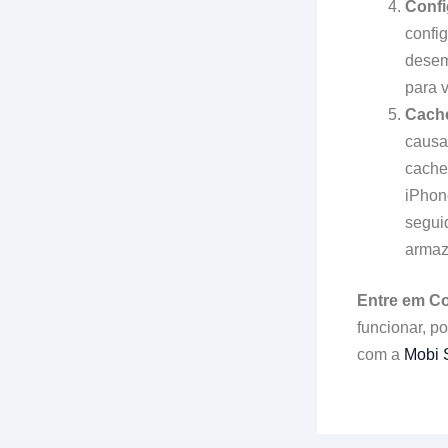
Confi
confi
desem
para v
Cache
causa
cache
iPhon
segui
armaz
Entre em C
funcionar, p
com a
Mobi 