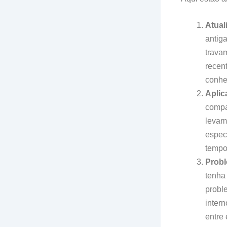
Atual
antig
trava
recen
conhe
Aplic
compa
levam
especí
tempo
Probl
tenha
probl
inter
entre