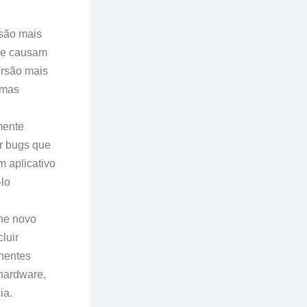
são mais
que causam
ersão mais
emas
mente
r bugs que
m aplicativo
-lo
ne novo
luir
nentes
 hardware,
ia.