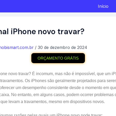
Início
al iPhone novo travar?
mobismart.com.br
/
30 de dezembro de 2024
ORÇAMENTO GRÁTIS
hone novo travar? É incomum, mas não é impossível, que um i
travamentos. Os iPhones são geralmente projetados para sere
​e oferecer um desempenho consistente desde o momento em qu
 caixa. No entanto, em alguns casos, podem ocorrer problemas 
 que levam a travamentos, mesmo em dispositivos novos.
lgumas razões pelas quais um iPhone novo pode travar: