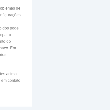
roblemas de
nfigurações
pidos pode
mpar o
nto do
spaço. Em
rios
ões acima
e em contato