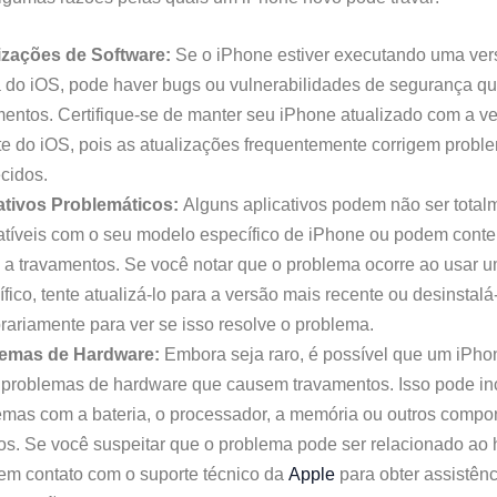
izações de Software:
Se o iPhone estiver executando uma ver
a do iOS, pode haver bugs ou vulnerabilidades de segurança 
mentos. Certifique-se de manter seu iPhone atualizado com a v
te do iOS, pois as atualizações frequentemente corrigem probl
cidos.
ativos Problemáticos:
Alguns aplicativos podem não ser total
tíveis com o seu modelo específico de iPhone ou podem conte
 a travamentos. Se você notar que o problema ocorre ao usar u
fico, tente atualizá-lo para a versão mais recente ou desinstalá
rariamente para ver se isso resolve o problema.
emas de Hardware:
Embora seja raro, é possível que um iPho
 problemas de hardware que causem travamentos. Isso pode inc
emas com a bateria, o processador, a memória ou outros compo
nos. Se você suspeitar que o problema pode ser relacionado ao
 em contato com o suporte técnico da
Apple
para obter assistênc