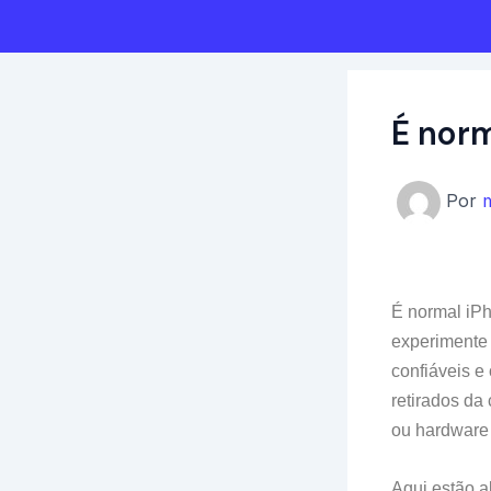
Ir
Post
para
navigation
o
conteúdo
É norm
Por
É normal iP
experimente 
confiáveis ​
retirados da
ou hardware
Aqui estão a