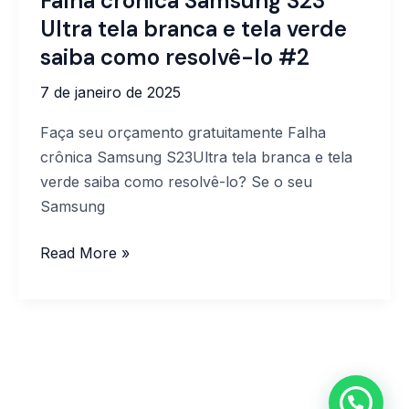
Falha crônica Samsung S23
crônica
Ultra tela branca e tela verde
Samsung
saiba como resolvê-lo #2
S23
7 de janeiro de 2025
Ultra
tela
Faça seu orçamento gratuitamente Falha
branca
crônica Samsung S23Ultra tela branca e tela
e
verde saiba como resolvê-lo? Se o seu
tela
Samsung
verde
saiba
Read More »
como resolvê-
lo
#2