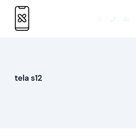
Ir
para
o
conteúdo
tela s12