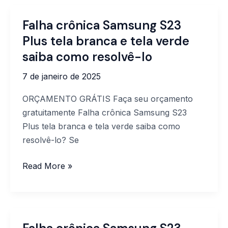
Falha crônica Samsung S23
Falha
crônica
Plus tela branca e tela verde
Samsung
saiba como resolvê-lo
S23
7 de janeiro de 2025
Plus
tela
ORÇAMENTO GRÁTIS Faça seu orçamento
branca
gratuitamente Falha crônica Samsung S23
e
Plus tela branca e tela verde saiba como
tela
resolvê-lo? Se
verde
saiba
Read More »
como resolvê-
lo
Falha