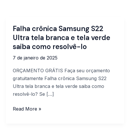
Falha crônica Samsung S22
Falha
crônica
Ultra tela branca e tela verde
Samsung
saiba como resolvê-lo
S22
7 de janeiro de 2025
Ultra
tela
ORÇAMENTO GRÁTIS Faça seu orçamento
branca
gratuitamente Falha crônica Samsung S22
e
Ultra tela branca e tela verde saiba como
tela
resolvê-lo? Se […]
verde
saiba
Read More »
como resolvê-
lo