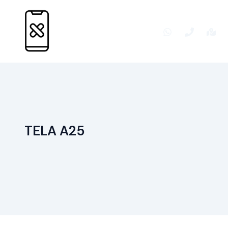
Ir
para
o
conteúdo
TELA A25