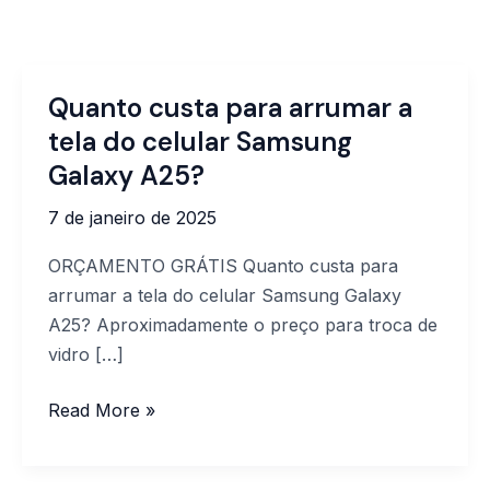
Quanto custa para arrumar a
Quanto
custa
tela do celular Samsung
para
Galaxy A25?
arrumar
7 de janeiro de 2025
a
tela
ORÇAMENTO GRÁTIS Quanto custa para
do
arrumar a tela do celular Samsung Galaxy
celular
A25? Aproximadamente o preço para troca de
Samsung
vidro […]
Galaxy
A25?
Read More »