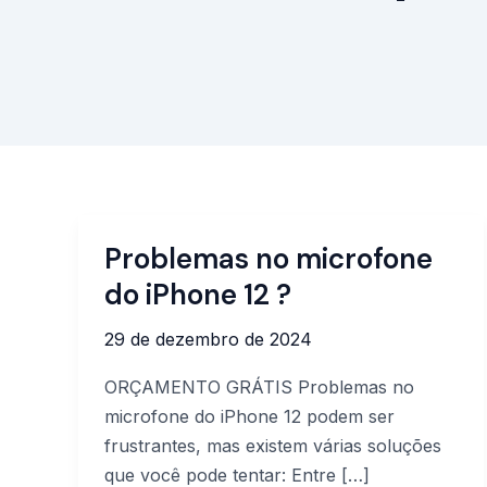
Problemas no microfone
Problemas
no
do iPhone 12 ?
microfone
29 de dezembro de 2024
do
iPhone
ORÇAMENTO GRÁTIS Problemas no
12
microfone do iPhone 12 podem ser
?
frustrantes, mas existem várias soluções
que você pode tentar: Entre […]