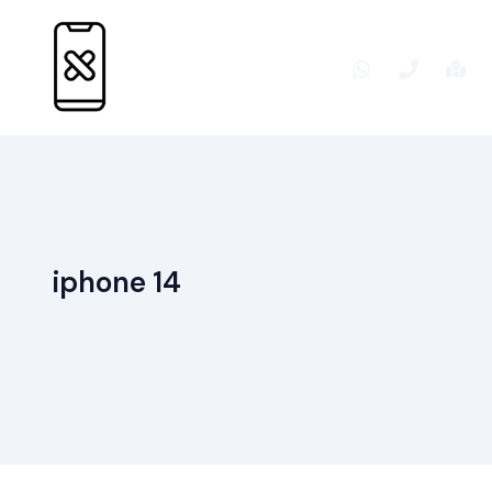
Ir
para
o
conteúdo
iphone 14