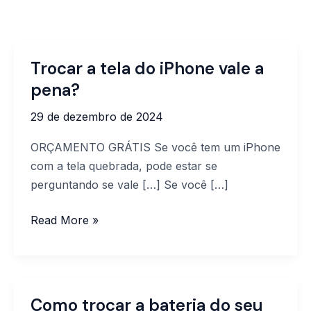
Trocar a tela do iPhone vale a
Trocar
a
pena?
tela
29 de dezembro de 2024
do
iPhone
ORÇAMENTO GRÁTIS Se você tem um iPhone
vale
com a tela quebrada, pode estar se
a
perguntando se vale […] Se você […]
pena?
Read More »
Como trocar a bateria do seu
Como