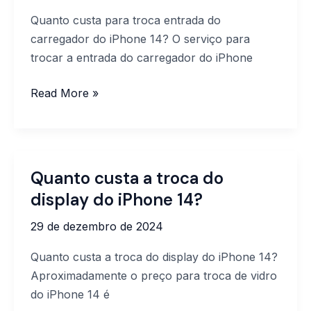
do
Quanto custa para troca entrada do
carregador
carregador do iPhone 14? O serviço para
do
trocar a entrada do carregador do iPhone
iPhone
14?
Read More »
Quanto custa a troca do
Quanto
custa
display do iPhone 14?
a
29 de dezembro de 2024
troca
do
Quanto custa a troca do display do iPhone 14?
display
Aproximadamente o preço para troca de vidro
do
do iPhone 14 é
iPhone 14?