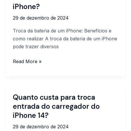
trocar
iPhone?
a
29 de dezembro de 2024
bateria
do
Troca da bateria de um iPhone: Benefícios e
seu
como realizar A troca da bateria de um iPhone
iPhone?
pode trazer diversos
Read More »
Quanto custa para troca
Quanto
custa
entrada do carregador do
para
iPhone 14?
troca
29 de dezembro de 2024
entrada