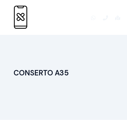
Ir
para
o
conteúdo
CONSERTO A35