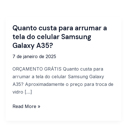
Quanto custa para arrumar a
Quanto
custa
tela do celular Samsung
para
Galaxy A35?
arrumar
7 de janeiro de 2025
a
tela
ORÇAMENTO GRÁTIS Quanto custa para
do
arrumar a tela do celular Samsung Galaxy
celular
A35? Aproximadamente o preço para troca de
Samsung
vidro […]
Galaxy
A35?
Read More »