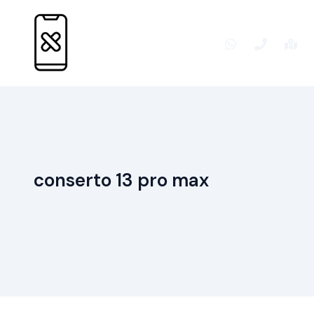
Ir
para
o
conteúdo
conserto 13 pro max