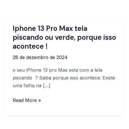
Iphone 13 Pro Max tela
Iphone
13
piscando ou verde, porque isso
Pro
acontece !
Max
28 de dezembro de 2024
tela
piscando
o seu iPhone 13 pro Max esta com a tela
ou
piscando ? Saiba porque isso acontece: Existe
verde,
uma falha na […]
porque
isso
Read More »
acontece
!