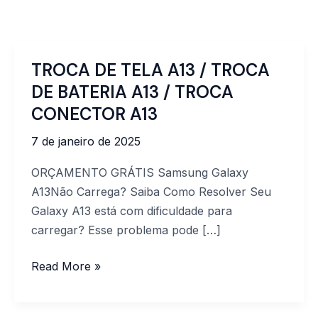
TROCA DE TELA A13 / TROCA
TROCA
DE
DE BATERIA A13 / TROCA
TELA
CONECTOR A13
A13
7 de janeiro de 2025
/
TROCA
ORÇAMENTO GRÁTIS Samsung Galaxy
DE
A13Não Carrega? Saiba Como Resolver Seu
BATERIA
Galaxy A13 está com dificuldade para
A13
carregar? Esse problema pode […]
/
TROCA
Read More »
CONECTOR
A13